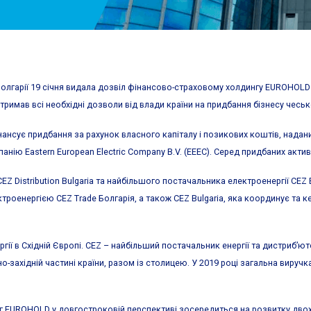
олгарії 19 січня видала дозвіл фінансово-страховому холдингу EUROHOLD B
имав всі необхідні дозволи від влади країни на придбання бізнесу чеської
нансує придбання за рахунок власного капіталу і позикових коштів, нада
ю Eastern European Electric Company B.V. (EEEC). Серед придбаних актив
 Distribution Bulgaria та найбільшого постачальника електроенергії CEZ E
роенергією CEZ Trade Болгарія, а також CEZ Bulgaria, яка координує та к
ії в Східній Європі. CEZ – найбільший постачальник енергії та дистриб’ют
-західній частині країни, разом із столицею. У 2019 році загальна виручка
г EUROHOLD у довгостроковій перспективі зосередиться на розвитку двох 