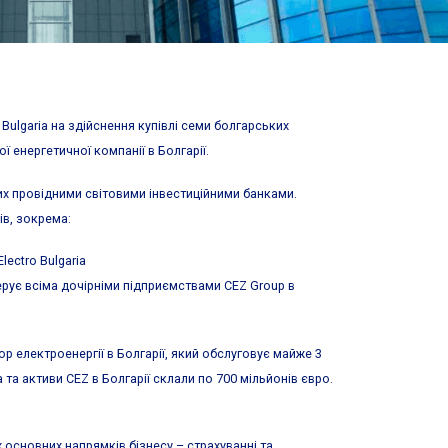
ulgaria на здійснення купівлі семи болгарських
 енергетичної компанії в Болгарії.
них провідними світовими інвестиційними банками.
ів, зокрема:
lectro Bulgaria
ерує всіма дочірніми підприємствами CEZ Group в
ор електроенергії в Болгарії, який обслуговує майже 3
 та активи CEZ в Болгарії склали по 700 мільйонів євро.
основних напрямків бізнесу – страхуванні та