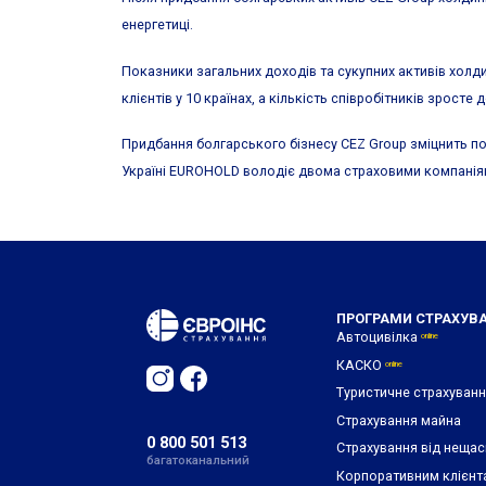
енергетиці.
Показники загальних доходів та сукупних активів холд
клієнтів у 10 країнах, а кількість співробітників зросте 
Придбання болгарського бізнесу CEZ Group зміцнить поз
Україні EUROHOLD володіє двома страховими компаніям
ПРОГРАМИ СТРАХУВ
Автоцивілка
online
КАСКО
online
Туристичне страхуван
Страхування майна
0 800 501 513
Страхування від нещас
багатоканальний
Корпоративним клієнт