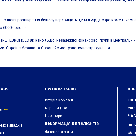
ингу після розширення бізнесу перевищать 1,5 мільярда євро кожен. Комп
до 6000 чоловік.
иції EUROHOLD як найбільшої незалежної фінансової групи в Центральній та
и: Євроінс Україна та Європейське туристичне страхування.
АННЯ
ПРО КОМПАНІЮ
КОН
Історія компанії
+38 
Керівництво
euro
ня
online
Партнери
ЧАС
ІНФОРМАЦІЯ ДЛЯ КЛІЄНТІВ
пн–ч
них випадків
Фінансові звіти
сб, 
ам