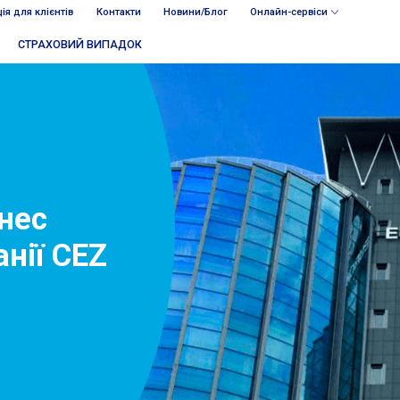
ія для клієнтів
Контакти
Новини/Блог
Онлайн-сервіси
СТРАХОВИЙ ВИПАДОК
нес
нії CEZ