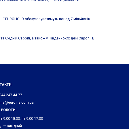
анії EUROHOLD обслуговуватимуть понад 7 мільйонів
 Східній Європі, а також у Південно-Східній Європі. В
ТАКТИ
044 247 44 77
ins@euroins.com.ua
 РОБОТИ :
т 9.00-18.00, пт 9.00-17.00
нд — вихідний