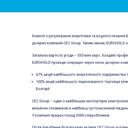
Комісія з регулювання енергетики та водопостачання Б
дочірніх компаній CEZ Group. Таким чином, EUROHOLD отр
Загальна вартість угоди – 335 млн євро. Холдинг профі
EUROHOLD проведе операцію через свою дочірню компані
67% акцій найбільшого енергетичного підприємства CEZ
100% акцій найбільшого ліцензованого торговця елект
Болгарії
CEZ Group – один з найбільших експортерів електроенерг
мільйони споживачів в найбільш густонаселеній південно
У компанії працює понад 3000 співробітників.
Після придбання болгарських активів CEZ Group холдин