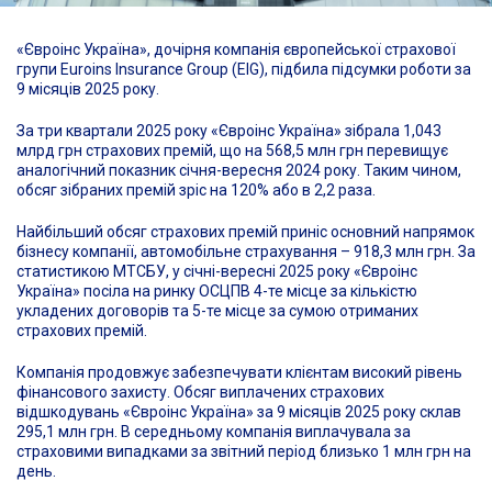
«Євроінс Україна», дочірня компанія європейської страхової
групи Euroins Insurance Group (EIG), підбила підсумки роботи за
9 місяців 2025 року.
За три квартали 2025 року «Євроінс Україна» зібрала 1,043
млрд грн страхових премій, що на 568,5 млн грн перевищує
аналогічний показник січня-вересня 2024 року. Таким чином,
обсяг зібраних премій зріс на 120% або в 2,2 раза.
Найбільший обсяг страхових премій приніс основний напрямок
бізнесу компанії, автомобільне страхування – 918,3 млн грн. За
статистикою МТСБУ, у січні-вересні 2025 року «Євроінс
Україна» посіла на ринку ОСЦПВ 4-те місце за кількістю
укладених договорів та 5-те місце за сумою отриманих
страхових премій.
Компанія продовжує забезпечувати клієнтам високий рівень
фінансового захисту. Обсяг виплачених страхових
відшкодувань «Євроінс Україна» за 9 місяців 2025 року склав
295,1 млн грн. В середньому компанія виплачувала за
страховими випадками за звітний період близько 1 млн грн на
день.