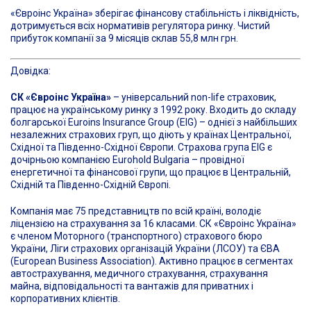
«Євроінс Україна» зберігає фінансову стабільність і ліквідність,
дотримується всіх нормативів регулятора ринку. Чистий
прибуток компанії за 9 місяців склав 55,8 млн грн.
Довідка:
СК «Євроінс Україна»
– універсальний non-life страховик,
працює на українському ринку з 1992 року. Входить до складу
болгарської Euroins Insurance Group (EIG) – однієї з найбільших
незалежних страхових груп, що діють у країнах Центральної,
Східної та Південно-Східної Європи. Страхова група EIG є
дочірньою компанією Eurohold Bulgaria – провідної
енергетичної та фінансової групи, що працює в Центральній,
Східній та Південно-Східній Європі.
Компанія має 75 представництв по всій країні, володіє
ліцензією на страхування за 16 класами. СК «Євроінс Україна»
є членом Моторного (транспортного) страхового бюро
України, Ліги страхових організацій України (ЛСОУ) та ЄВА
(European Business Association). Активно працює в сегментах
автострахування, медичного страхування, страхування
майна, відповідальності та вантажів для приватних і
корпоративних клієнтів.