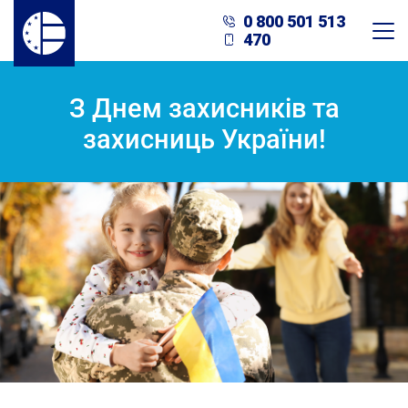
0 800 501 513
470
З Днем захисників та
захисниць України!