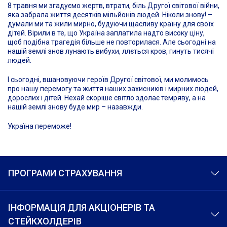
8 травня ми згадуємо жертв, втрати, біль Другої світової війни,
яка забрала життя десятків мільйонів людей. Ніколи знову! –
думали ми та жили мирно, будуючи щасливу країну для своїх
дітей. Вірили в те, що Україна заплатила надто високу ціну,
щоб подібна трагедія більше не повторилася. Але сьогодні на
нашій землі знов лунають вибухи, ллється кров, гинуть тисячі
людей.
І сьогодні, вшановуючи героїв Другої світової, ми молимось
про нашу перемогу та життя наших захисників і мирних людей,
дорослих і дітей. Нехай скоріше світло здолає темряву, а на
нашій землі знову буде мир – назавжди.
Україна переможе!
ПРОГРАМИ СТРАХУВАННЯ
ІНФОРМАЦІЯ ДЛЯ АКЦІОНЕРІВ ТА
СТЕЙКХОЛДЕРІВ