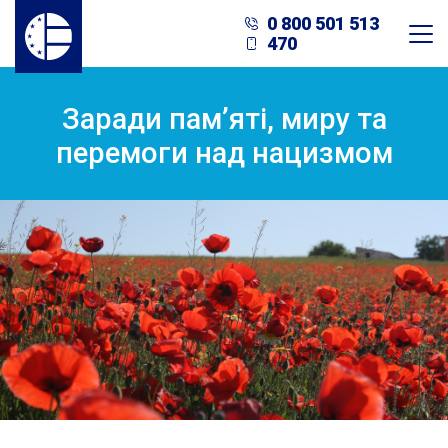
0 800 501 513
470
Заради пам’яті, миру та
перемоги над нацизмом