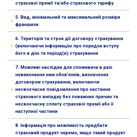
сталася внаслідок зіткнення (контакту)
страхової премії та/або страхового тарифу
+
застрахованого ТЗ з іншими транспортними
/".
Мінімальний страховий платіж – 4500 гривень
засобами-учасників ДТП.
5. Вид, мінімальний та максимальний розміри
This
+
Максимальний страховий платіж – 8100 гривень
Обмеження страхування – на страхування
франшизи
shortcut
приймаються тільки легкові транспортні засоби.
Франшиза умовна
activates
6. Територія та строк дії договору страхування
Мінімальний розмір франшизи – 2000 гривень;
the
+
(включаючи інформацію про порядок вступу
Максимальний розмір франшизи – 2000
screen
його в дію та період(и) страхування
гривень.
reader
Територія дії - Україна (окрім території активних
to
7. Можливі наслідки для споживача в разі
бойових дій та тимчасово окупованих
help
невиконання ним обов’язків, визначених
Російською Федерацією територій, які визначені
you
договором страхування, включаючи
Наказом Міністерства з питань реінтеграції
navigate
+
несвоєчасне повідомлення про настання
тимчасово окупованих територій № 309 від 22
and
страхового випадку без поважних причин та
грудня 2022 року «Про затвердження Переліку
interact
несвоєчасну сплату страхової премії або її
територій, на яких ведуться (велися) бойові дії
with
наступної частини
або тимчасово окупованих Російською
the
Відмова у виплаті страхового відшкодування
Федерацією» або будь-яких змін до нього, а
content.
8. Інформація про можливість придбати
також на відстані ближче 50 км до вказаних
страховий продукт окремо, якщо такий продукт