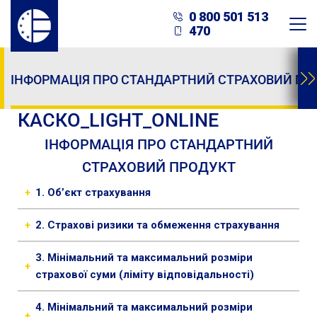
Welcome
0 800 501 513
to
470
All
in
One
ІНФОРМАЦІЯ ПРО СТАНДАРТНИЙ СТРАХОВИЙ ПР
Accessibility
screen
КАСКО_LIGHT_ONLINE
reader.
ІНФОРМАЦІЯ ПРО СТАНДАРТНИЙ
To
start
СТРАХОВИЙ ПРОДУКТ
the
+
1. Об’єкт страхування
All
in
Транспортний засіб вказаний у договорі
+
2. Страхові ризики та обмеження страхування
One
Accessibility
Пошкодження, знищення та/або втрати
3. Мінімальний та максимальний розміри
screen
+
застрахованого ТЗ в цілому, або окремих його
страхової суми (ліміту відповідальності)
reader,
деталей, частин та застрахованого ДО внаслідок
press
Мінімальна страхова сума – 50 000 гривень
дорожньо-транспортної пригоди (ДТП), що
4. Мінімальний та максимальний розміри
"Ctrl
+
Максимальна страхова сума – 150 000 гривень