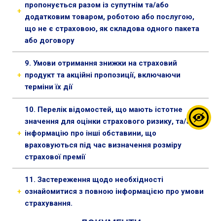
територій), території зон бойових дій, народних
пропонується разом із супутнім та/або
+
заворушень, а також території, на якій
додатковим товаром, роботою або послугою,
встановлено спеціальний пропускний режим
що не є страховою, як складова одного пакета
(режим в’їзду / перебування / виїзду). За
або договору
бажанням Страхувальника територія дії може
Продукт не пропонується разом із супутнім та/
бути розширена території країн-членів
9. Умови отримання знижки на страховий
або додатковим товаром, роботою або
міжнародного бюро "Зелена карта" (окрім
+
продукт та акційні пропозиції, включаючи
послугою, що не є страховою, як складова
Російської Федерації та Білорусії).
терміни їх дії
одного пакета або договору
Договір укладається на строк до 1 року.
Знижки за продуктом відсутні.
Договір набуває чинності з дати вказаної в
10. Перелік відомостей, що мають істотне
Акційні пропозиції відсутні.
договорі, але не раніше надходження страхового
значення для оцінки страхового ризику, та/або
платежу на поточний рахунок Страховика.
+
інформацію про інші обставини, що
Продовження строку дії Договору неможливе.
враховуються під час визначення розміру
страхової премії
7.1. Випадки, які не є страховими:
11. Застереження щодо необхідності
7.1.1. Знищення (пошкодження) ТЗ під час його
+
ознайомитися з повною інформацією про умови
перевезення будь-яким транспортом.
страхування.
7.1.2. Знищення (пошкодження) ТЗ під час
До прийняття рішення про укладення договору