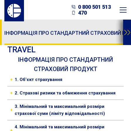
0 800 501 513
470
ІНФОРМАЦІЯ ПРО СТАНДАРТНИЙ СТРАХОВИЙ ПР
TRAVEL
ІНФОРМАЦІЯ ПРО СТАНДАРТНИЙ
СТРАХОВИЙ ПРОДУКТ
+
1. Об’єкт страхування
Життя, здоров'я, працездатність Застрахованої
+
2. Страхові ризики та обмеження страхування
особи; Можливі збитки чи витрати, яких може
За Класом 18 страховим ризиком
є розлад
зазнати Страхувальник (Застрахована особа, або
3. Мінімальний та максимальний розміри
+
здоров’я та/або смерть Застрахованої особи, що
інша особа, визначена договором страхування
страхової суми (ліміту відповідальності)
мають ознаки випадковості та ймовірності
або на підставі законодавства України) у разі
З
а Класом 1:
настання, що сталися із Застрахованою особою
настання страхового випадку.
4. Мінімальний та максимальний розміри
+
від 5 000 грн до 20 000 грн.