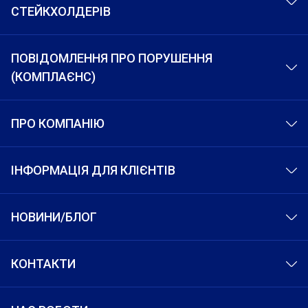
на обліку у наркологічному та
СТЕЙКХОЛДЕРІВ
виїзного прикордонного контролю України, але не
психоневрологічному спеціалізованих
раніше дати, вказаної в Договорі як початок
диспансерах, центрах з профілактики та боротьби
строку дії цього Договору. Страховий платіж
зі СНІДом;
ПОВІДОМЛЕННЯ ПРО ПОРУШЕННЯ
сплачується не пізніше дати початку строку дії
- особи, які на час укладення Договору
(КОМПЛАЄНС)
Договору. В разі несплати Страхувальником
страхування перебувають на стаціонарному
страхового платежу у зазначений строк, Договір
лікуванні (госпіталізована);
страхування чинності не набуває.
- особи, які хворіють на алкоголізм, наркоманію,
ПРО КОМПАНІЮ
Дія даного Договору припиняється з моменту
токсикоманію, цироз печінки, вірусні гепатити,
проходження Застрахованою особою в’їзного
окрім гепатиту А;
прикордонного контролю України, але не пізніше
- особи, які хворі на системну склеродермію,
ІНФОРМАЦІЯ ДЛЯ КЛІЄНТІВ
дати зазначеної, як дата закінчення строку дії
системний червоний вовчак.
цього Договору.
- особи, які хворі на розсіяний склероз,
У разі здійснення страхування багаторазових
демінієлінізуючі захворювання.
НОВИНИ/БЛОГ
подорожей (“MultiTrip”/ “MULT”), Страховик несе
- особи, які хворі на цукровий діабет (тяжкі
відповідальність у межах сумарної кількості днів
форми з ускладненнями).
перебування Застрахованої особи за кордоном
КОНТАКТИ
- особи, які хворі на спадкові захворювання,
протягом строку дії Договору. Страховик несе
вроджені грубі вади розвитку органів і систем.
відповідальність у межах тієї кількості днів, яка
- особи, які мають тяжкі травми органів