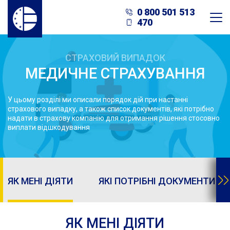
0 800 501 513
470
СТРАХОВИЙ ВИПАДОК
МЕДИЧНЕ СТРАХУВАННЯ
У цьому розділі ми описали порядок дій при настанні
страхового випадку, а також список документів, які потрібно
надати в страхову компанію для отримання рішення стосовно
виплати відшкодування
ЯК МЕНІ ДІЯТИ
ЯКІ ПОТРІБНІ ДОКУМЕНТИ
ЯК МЕНІ ДІЯТИ