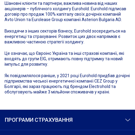
Шановні клієнти та партнери, важлива новина від наших
акціонерів – публічного холдингу Eurohold. Eurohold підписав
договір про продаж 100% капіталу своїх дочірніх компаній
Avto Union та Eurolease Group компанії Asterion Bulgaria AD.
Виходячи з інших секторів бізнесу, Eurohold зосередиться на
енергетиці та страхуванні. Розвиток цих двох напрямків є
важливою частиною стратегії холдингу.
Це означає, що Євроінс Україна та інші страхові компанії, які
входять до групи EIG, отримають повну підтримку та новий
імпульс для розвитку.
Як повідомлялося раніше, у 2021 році Eurohold придбав дочірні
підприємства чеської енергетичної компанії CEZ Group у
Болгарії, які зараз працюють під брендом Electrohold та
обслуговують майже 3 мільйони споживачів у країні.
ПРОГРАМИ СТРАХУВАННЯ