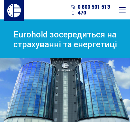
0 800 501 513
470
Eurohold зосередиться на
страхуванні та енергетиці