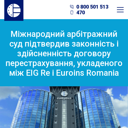
0 800 501 513
470
Міжнародний арбітражний
суд підтвердив законність і
здійсненність договору
перестрахування, укладеного
між EIG Re і Euroins Romania