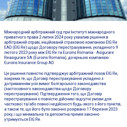
Міжнародний арбітражний суд при Інституті міжнародного
приватного права 2 липня 2024 року ухвалив рішення в
арбітражній справі, ініційованій страховою компанією EIG Re
EAD (EIG Re) щодо Договору перестрахування, укладеного 9
лютого 2023 року між EIG Re та Euroins Romania - Asigurare
Reasigurare SA (Euroins Romania), дочірньою компанією
Euroins Insurance Group AD.
Це рішення повністю підтверджує арбітражний позов EIG Re,
зокрема те, що Договір перестрахування укладено з
дотриманням усіх вимог болгарського законодавства
(застосовного законодавства щодо Договору
перестрахування). Підтвердження того, що Договір
перестрахування є повністю дійсним і відсутні умови для
часткової та/або повної недійсності будь-якого з його пунктів,
а також те, що його було законно розірвано 17 березня 2023
року, і що мінімальна та депозитна премія законно
утримується EIG Re.