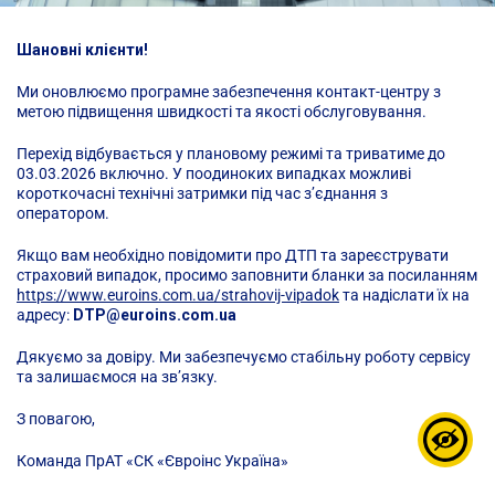
Accessibility,
натисніть
Шановні клієнти!
«Ctrl
Ми оновлюємо програмне забезпечення контакт-центру з
+
метою підвищення швидкості та якості обслуговування.
/».
Ця
Перехід відбувається у плановому режимі та триватиме до
03.03.2026 включно. У поодиноких випадках можливі
комбінація
короткочасні технічні затримки під час з’єднання з
клавіш
оператором.
активує
Якщо вам необхідно повідомити про ДТП та зареєструвати
програму
страховий випадок, просимо заповнити бланки за посиланням
зчитування
https://www.euroins.com.ua/strahovij-vipadok
та надіслати їх на
з
адресу:
DTP@euroins.com.ua
екрана,
Дякуємо за довіру. Ми забезпечуємо стабільну роботу сервісу
щоб
та залишаємося на зв’язку.
допомогти
вам
З повагою,
переміщатися
Команда ПрАТ «СК «Євроінс Україна»
та