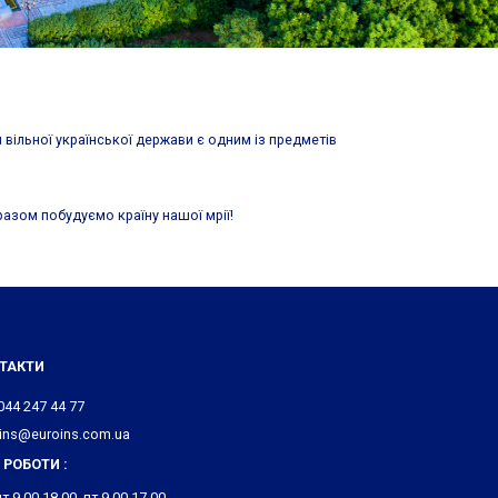
я вільної української держави є одним із предметів
разом побудуємо країну нашої мрії!
ТАКТИ
044 247 44 77
ins@euroins.com.ua
 РОБОТИ :
т 9.00-18.00, пт 9.00-17.00