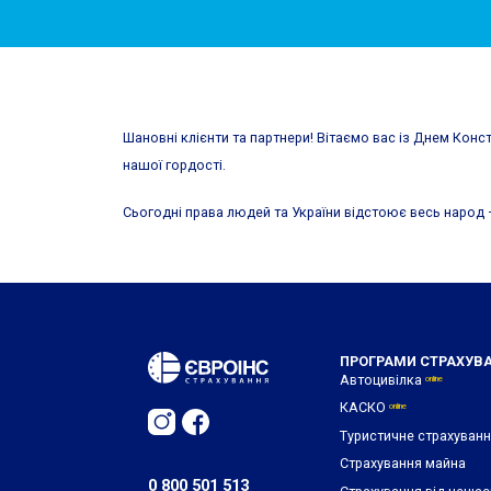
Шановні клієнти та партнери! Вітаємо вас із Днем Конст
нашої гордості.
Сьогодні права людей та України відстоює весь народ –
ПРОГРАМИ СТРАХУВ
Автоцивілка
online
КАСКО
online
Туристичне страхуван
Страхування майна
0 800 501 513