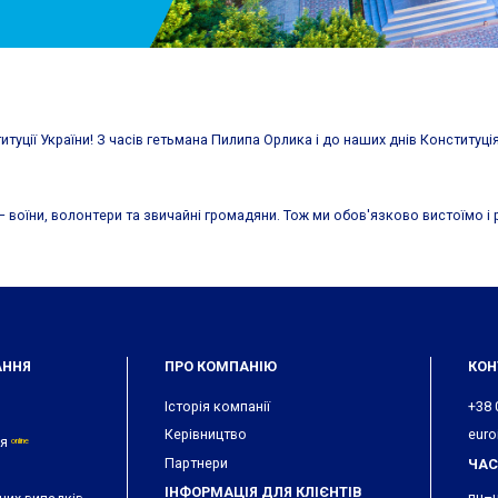
итуції України! З часів гетьмана Пилипа Орлика і до наших днів Конституці
 воїни, волонтери та звичайні громадяни. Тож ми обов'язково вистоїмо і 
АННЯ
ПРО КОМПАНІЮ
КОН
Історія компанії
+38 
Керівництво
euro
ня
online
Партнери
ЧАС
ІНФОРМАЦІЯ ДЛЯ КЛІЄНТІВ
пн–ч